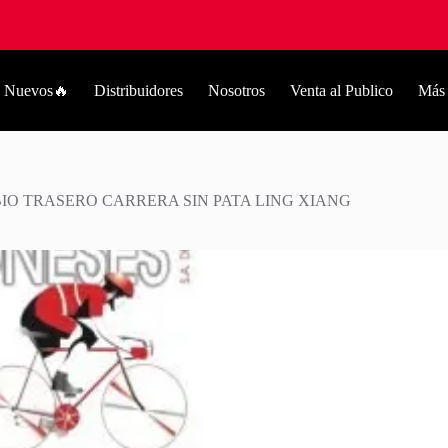
Nuevos🔥
Distribuidores
Nosotros
Venta al Publico
Más
IO TRASERO CARRERA SIN PATA LING XIANG