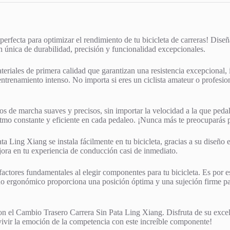
rfecta para optimizar el rendimiento de tu bicicleta de carreras! Diseñ
n única de durabilidad, precisión y funcionalidad excepcionales.
riales de primera calidad que garantizan una resistencia excepcional, 
ntrenamiento intenso. No importa si eres un ciclista amateur o profesion
 de marcha suaves y precisos, sin importar la velocidad a la que pedal
ritmo constante y eficiente en cada pedaleo. ¡Nunca más te preocuparás 
Ling Xiang se instala fácilmente en tu bicicleta, gracias a su diseño er
jora en tu experiencia de conducción casi de inmediato.
factores fundamentales al elegir componentes para tu bicicleta. Es por
ño ergonómico proporciona una posición óptima y una sujeción firme pa
on el Cambio Trasero Carrera Sin Pata Ling Xiang. Disfruta de su excele
 vivir la emoción de la competencia con este increíble componente!