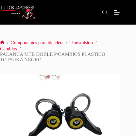
Saltar
al
contenido
/
Componentes para bicicleta
/
Transmisión
/
Inicio
Cambios
/
PALANCA MTB DOBLE P/CAMBIOS PLASTICO
TOTSUKA NEGRO