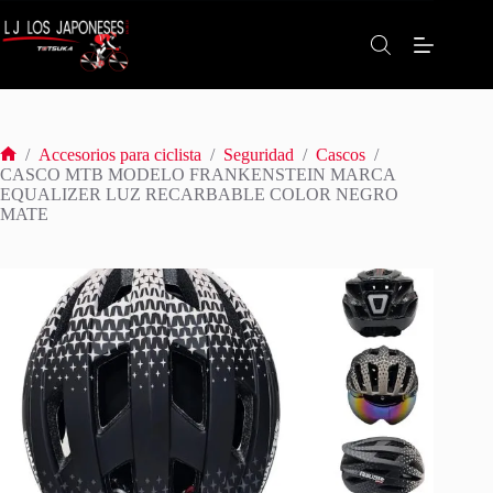
Saltar
al
contenido
/
Accesorios para ciclista
/
Seguridad
/
Cascos
/
Inicio
CASCO MTB MODELO FRANKENSTEIN MARCA
EQUALIZER LUZ RECARBABLE COLOR NEGRO
MATE