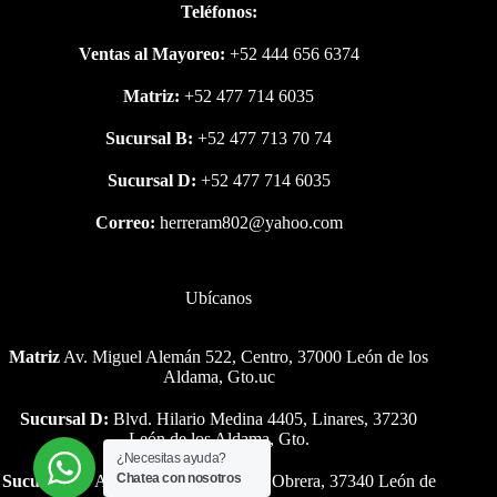
Teléfonos:
Ventas al Mayoreo:
+52 444 656 6374
Matriz:
+52 477 714 6035
Sucursal B:
+52 477 713 70 74
Sucursal D:
+52 477 714 6035
Correo:
herreram802@yahoo.com
Ubícanos
Matriz
Av. Miguel Alemán 522, Centro, 37000 León de los
Aldama, Gto.uc
Sucursal D:
Blvd. Hilario Medina 4405, Linares, 37230
León de los Aldama, Gto.
¿Necesitas ayuda?
Chatea con nosotros
Sucursal B:
Av. Miguel Alemán 216, Obrera, 37340 León de