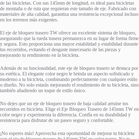
de las bicicletas. Con sus 145mm de longitud, es ideal para bicicletas
de montaña o de ruta que requieran este tamaño de eje. Fabricado con
materiales de alta calidad, garantiza una resistencia excepcional incluso
en los terrenos más exigentes.
El eje de bloqueo trasero TW ofrece un excelente sistema de bloqueo,
asegurando que la rueda trasera permanezca en su lugar de forma firme
y segura. Esto proporciona una mayor estabilidad y estabilidad durante
tus recorridos, evitando el desgaste innecesario de las piezas y
mejorando tu rendimiento en la bicicleta.
Además de su funcionalidad, este eje de bloqueo trasero se destaca por
su estética. El elegante color negro le brinda un aspecto sofisticado y
moderno a tu bicicleta, combinando perfectamente con cualquier estilo
o diseño. No solo estarás mejorando el rendimiento de tu bicicleta, sino
también añadiendo un toque de estilo único.
No dejes que un eje de bloqueo trasero de baja calidad arruine tus
recorridos en bicicleta. Elige el Eje Bloqueo Trasero de 145mm TW en
color negro y experimenta la diferencia. Confía en su durabilidad y
resistencia para disfrutar de un paseo seguro y confortable.
¡No esperes más! Aprovecha esta oportunidad de mejorar tu bicicleta
con el eje de bloqueo trasero de 145mm TW en color negro. No te