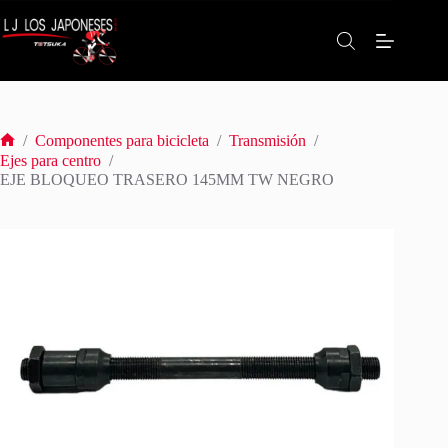
Saltar
al
contenido
/
Componentes para bicicleta
/
Transmisión
/
Inicio
Ejes para centro
/
EJE BLOQUEO TRASERO 145MM TW NEGRO