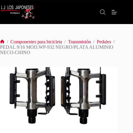
Saltar
al
contenido
/
Componentes para bicicleta
/
Transmisión
/
Pedales
/
Inicio
PEDAL 9/16 MOD.WP-932 NEGRO/PLATA ALUMINIO
NECO-CHINO