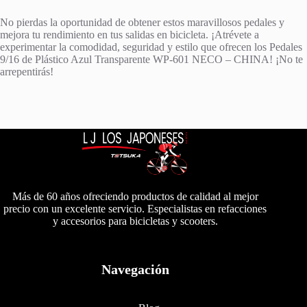
No pierdas la oportunidad de obtener estos maravillosos pedales y
mejora tu rendimiento en tus salidas en bicicleta. ¡Atrévete a
experimentar la comodidad, seguridad y estilo que ofrecen los Pedales
9/16 de Plástico Azul Transparente WP-601 NECO – CHINA! ¡No te
arrepentirás!
Más de 60 años ofreciendo productos de calidad al mejor
precio con un excelente servicio. Especialistas en refacciones
y accesorios para bicicletas y scooters.
Navegación