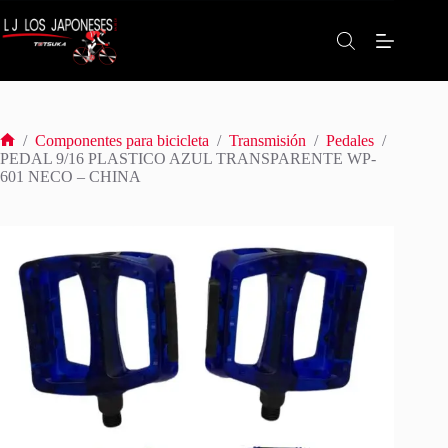
Saltar
al
contenido
/
Componentes para bicicleta
/
Transmisión
/
Pedales
/
Inicio
PEDAL 9/16 PLASTICO AZUL TRANSPARENTE WP-
601 NECO – CHINA