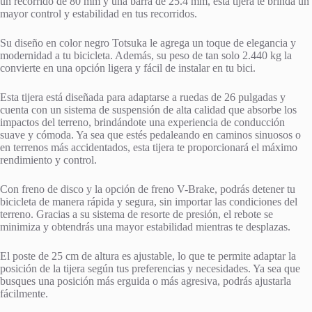
un recorrido de 80 mm y una barra de 25.4 mm, esta tijera te brinda un
mayor control y estabilidad en tus recorridos.
Su diseño en color negro Totsuka le agrega un toque de elegancia y
modernidad a tu bicicleta. Además, su peso de tan solo 2.440 kg la
convierte en una opción ligera y fácil de instalar en tu bici.
Esta tijera está diseñada para adaptarse a ruedas de 26 pulgadas y
cuenta con un sistema de suspensión de alta calidad que absorbe los
impactos del terreno, brindándote una experiencia de conducción
suave y cómoda. Ya sea que estés pedaleando en caminos sinuosos o
en terrenos más accidentados, esta tijera te proporcionará el máximo
rendimiento y control.
Con freno de disco y la opción de freno V-Brake, podrás detener tu
bicicleta de manera rápida y segura, sin importar las condiciones del
terreno. Gracias a su sistema de resorte de presión, el rebote se
minimiza y obtendrás una mayor estabilidad mientras te desplazas.
El poste de 25 cm de altura es ajustable, lo que te permite adaptar la
posición de la tijera según tus preferencias y necesidades. Ya sea que
busques una posición más erguida o más agresiva, podrás ajustarla
fácilmente.