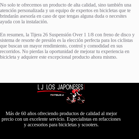
No solo te ofrecemos un producto de alta calidad, sino también una
atención personalizada y un equipo de expertos en bicicletas que te
brindarán asesoría en caso de que tengas alguna duda o necesites
ayuda con la instalación.
En resumen, la Tijera 26 Suspensión Over 1 1/8 con freno de disco y
sistema de resorte de presión es la elección perfecta para los ciclistas
que buscan un mayor rendimiento, control y comodidad en sus
recorridos. No pierdas la oportunidad de mejorar tu experiencia en
bicicleta y adquiere este excepcional producto ahora mismo.
Más de 60 años ofreciendo productos de calidad al mejor
precio con un excelente servicio. Especialistas en refacciones
y accesorios para bicicletas y scooters.