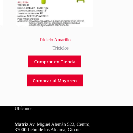
Triciclo Amarillo
Triciclos
Comprar en Tienda
Comprar al Mayoreo
Ubícanos
Matriz
Av. Miguel Alemán 522, Centro,
37000 León de los Aldama, Gto.uc