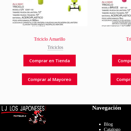
Triciclo Amarillo
Tr
Triciclos
Comprar en Tienda
Compr
Comprar al Mayoreo
Compr
Navegación
Blog
Catalogo