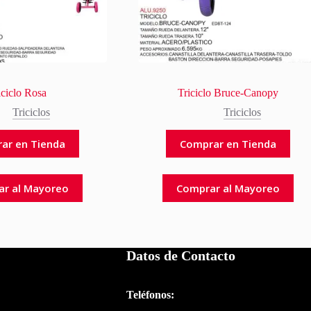
iciclo Rosa
Triciclo Bruce-Canopy
Triciclos
Triciclos
ar en Tienda
Comprar en Tienda
ar al Mayoreo
Comprar al Mayoreo
Datos de Contacto
Teléfonos: