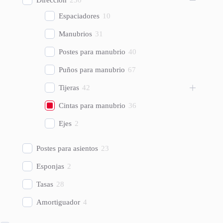
Espaciadores
10
Manubrios
31
Postes para manubrio
40
Puños para manubrio
67
Tijeras
42
Cintas para manubrio
36
Ejes
2
Postes para asientos
23
Esponjas
2
Tasas
28
Amortiguador
4